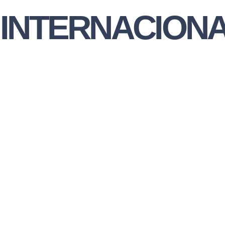
INTERNACION
o
l
l
|