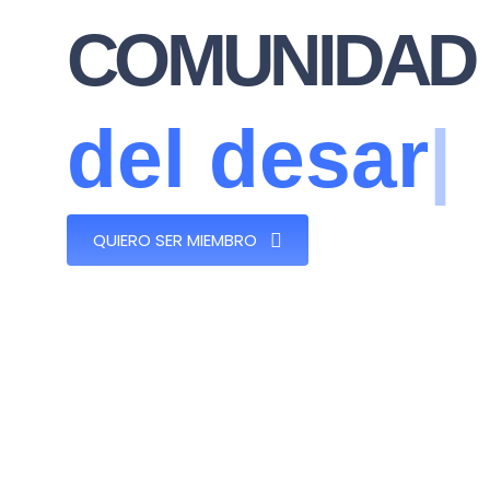
COMUNIDAD 
d
e
l
d
e
s
a
r
r
QUIERO SER MIEMBRO